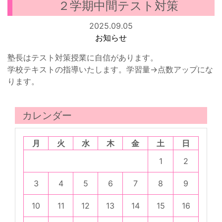
２学期中間テスト対策
2025.09.05
お知らせ
塾長はテスト対策授業に自信があります。
学校テキストの指導いたします。学習量→点数アップにな
ります。
カレンダー
月
火
水
木
金
土
日
1
2
3
4
5
6
7
8
9
10
11
12
13
14
15
16