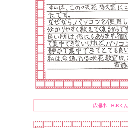
広瀬小 H.Kく