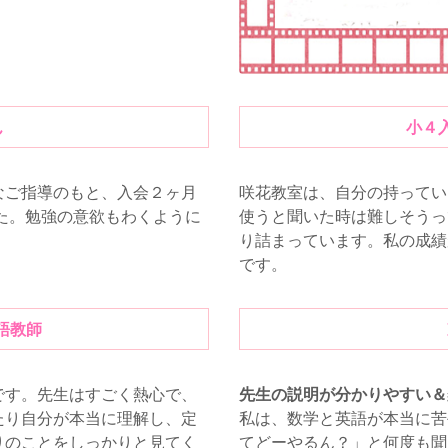
ん
小４
なご指導のもと、入会２ヶ月
咲花教室は、自分の持ってい
た。勉強の意欲もわくように
使うと聞いた時は難しそうっ
り詰まっています。私の成績
です。
語教師
です。先生はすごく熱心で、
先生の説明が分かりやすい＆楽
たり自分が本当に理解し、定
私は、数学と英語が本当に苦手で
りのことをしっかりと見てく
てどーやるん？」と何度も聞