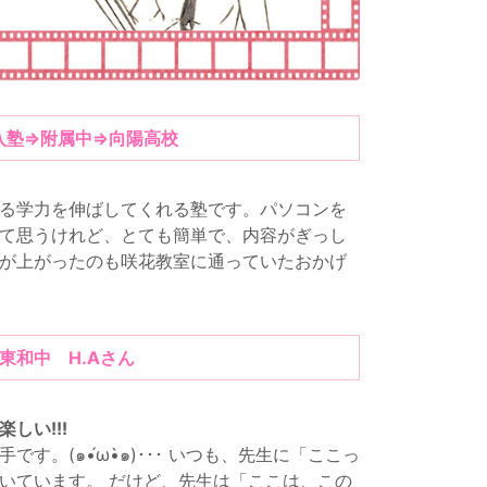
入塾⇒附属中⇒向陽高校
る学力を伸ばしてくれる塾です。パソコンを
て思うけれど、とても簡単で、内容がぎっし
が上がったのも咲花教室に通っていたおかげ
東和中 H.Aさん
しい!!!
す。(๑•́ω•̀๑)･･･ いつも、先生に「ここっ
いています。 だけど、先生は「ここは、この