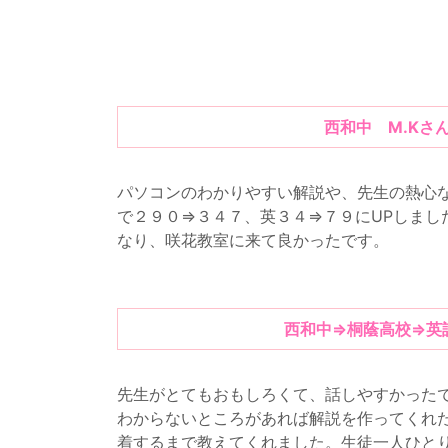
西和中 M.Kさ
パソコンのわかりやすい解説や、先生の熱心
で２９０⇒３４７、英３４⇒７９にUPしまし
なり、咲花教室に来て良かったです。
西和中⇒桐蔭高校⇒英
先生がとてもおもしろくて、話しやすかった
わからないところがあれば解説を作ってくれ
着するまで教えてくれました。生徒一人ひと