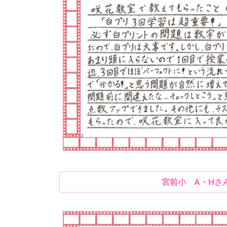
宮前小 A・Hさ